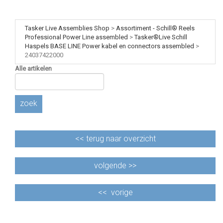
Tasker Live Assemblies Shop
>
Assortiment - Schill® Reels
Professional Power Line assembled
>
Tasker®Live Schill
Haspels BASE LINE Power kabel en connectors assembled
>
24037422000
Alle artikelen
zoek
<<
terug naar overzicht
volgende >>
<<
vorige