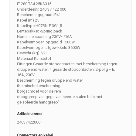
IT-280.TS4.25KS315
Onderdeelnr. 240 37 422 000
Beschermingsgraad IP41
Kabel (m) 25
Kabeltype H07RN-F 3G1,5
Lentepakket -Spring pack
Nominale spanning 230V~/16A
Kabelvermogen opgerold 1500W
Kabelvermogen afgewikkeld 3600W
Gewicht (kg) 5,21
Materiaal Kunststof
Fittingen Geaarde stopcontacten met bescherming tegen
druppelend water. 4 geaarde stopcontacten, 2-polig + E,
16A, 230V
bescherming tegen druppelend water
thermische bescherming
borgschroef voor de rem
draaggreep van gegalvaniseerde stalen buis met
geïsoleerde handgreep"
Artikelnummer
24037422000
Connectors en kabel