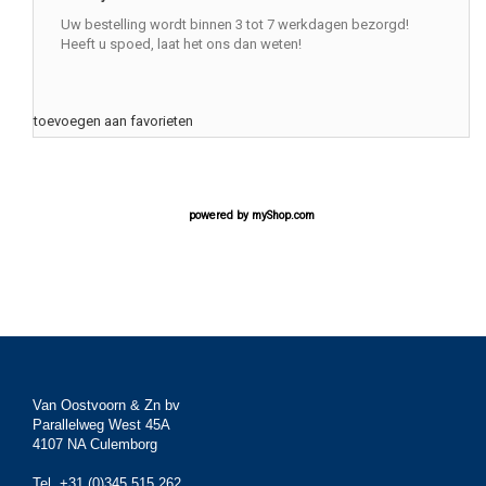
Uw bestelling wordt binnen 3 tot 7 werkdagen bezorgd!
Heeft u spoed, laat het ons dan weten!
toevoegen aan favorieten
powered by
myShop.com
Van Oostvoorn & Zn bv
Parallelweg West 45A
4107 NA Culemborg
Tel. +31 (0)345 515 262