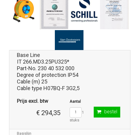
Base Line
IT 266.MD3.25PU325*
Part-No. 230 40 532 000
Degree of protection IP54
Cable (m) 25
Cable type H07BQ-F 3G2,5
Prijs excl. btw
Aantal
bestel
€ 294,35
1
stuks
Basislijn