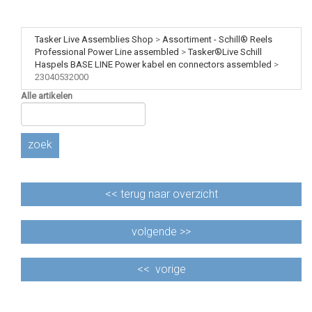
Tasker Live Assemblies Shop
>
Assortiment - Schill® Reels
Professional Power Line assembled
>
Tasker®Live Schill
Haspels BASE LINE Power kabel en connectors assembled
>
23040532000
Alle artikelen
zoek
<<
terug naar overzicht
volgende >>
<<
vorige