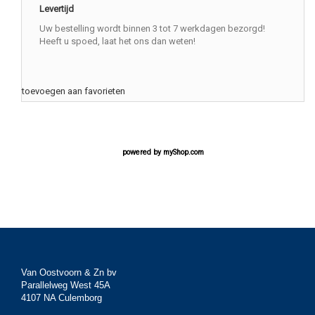
Levertijd
Uw bestelling wordt binnen 3 tot 7 werkdagen bezorgd!
Heeft u spoed, laat het ons dan weten!
toevoegen aan favorieten
powered by
myShop.com
Van Oostvoorn & Zn bv
Parallelweg West 45A
4107 NA Culemborg