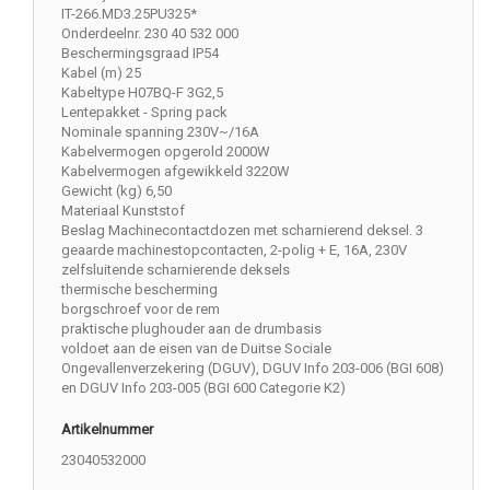
IT-266.MD3.25PU325*
Onderdeelnr. 230 40 532 000
Beschermingsgraad IP54
Kabel (m) 25
Kabeltype H07BQ-F 3G2,5
Lentepakket - Spring pack
Nominale spanning 230V~/16A
Kabelvermogen opgerold 2000W
Kabelvermogen afgewikkeld 3220W
Gewicht (kg) 6,50
Materiaal Kunststof
Beslag Machinecontactdozen met scharnierend deksel. 3
geaarde machinestopcontacten, 2-polig + E, 16A, 230V
zelfsluitende scharnierende deksels
thermische bescherming
borgschroef voor de rem
praktische plughouder aan de drumbasis
voldoet aan de eisen van de Duitse Sociale
Ongevallenverzekering (DGUV), DGUV Info 203-006 (BGI 608)
en DGUV Info 203-005 (BGI 600 Categorie K2)
Artikelnummer
23040532000