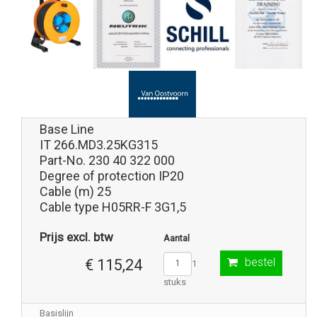
Base Line
IT 266.MD3.25KG315
Part-No. 230 40 322 000
Degree of protection IP20
Cable (m) 25
Cable type H05RR-F 3G1,5
Prijs excl. btw
Aantal
bestel
€ 115,24
1
stuks
Basislijn