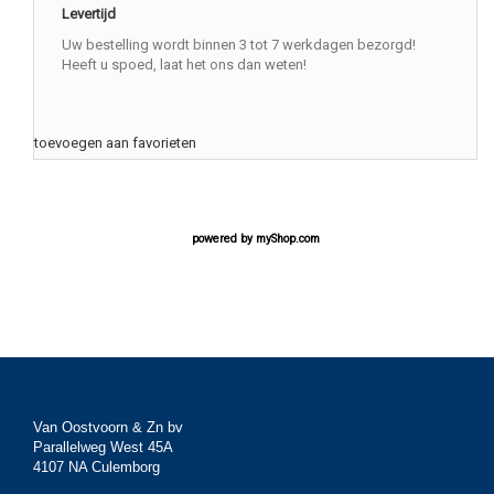
Levertijd
Uw bestelling wordt binnen 3 tot 7 werkdagen bezorgd!
Heeft u spoed, laat het ons dan weten!
toevoegen aan favorieten
powered by
myShop.com
Van Oostvoorn & Zn bv
Parallelweg West 45A
4107 NA Culemborg