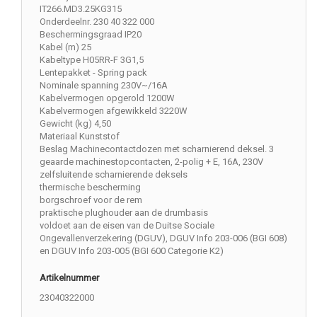
IT266.MD3.25KG315
Onderdeelnr. 230 40 322 000
Beschermingsgraad IP20
Kabel (m) 25
Kabeltype H05RR-F 3G1,5
Lentepakket - Spring pack
Nominale spanning 230V~/16A
Kabelvermogen opgerold 1200W
Kabelvermogen afgewikkeld 3220W
Gewicht (kg) 4,50
Materiaal Kunststof
Beslag Machinecontactdozen met scharnierend deksel. 3
geaarde machinestopcontacten, 2-polig + E, 16A, 230V
zelfsluitende scharnierende deksels
thermische bescherming
borgschroef voor de rem
praktische plughouder aan de drumbasis
voldoet aan de eisen van de Duitse Sociale
Ongevallenverzekering (DGUV), DGUV Info 203-006 (BGI 608)
en DGUV Info 203-005 (BGI 600 Categorie K2)
Artikelnummer
23040322000