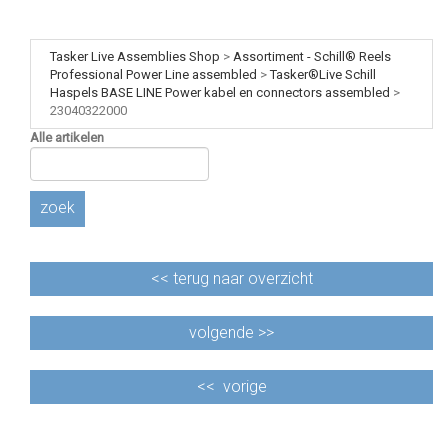
Tasker Live Assemblies Shop
>
Assortiment - Schill® Reels
Professional Power Line assembled
>
Tasker®Live Schill
Haspels BASE LINE Power kabel en connectors assembled
>
23040322000
Alle artikelen
zoek
<<
terug naar overzicht
volgende >>
<<
vorige