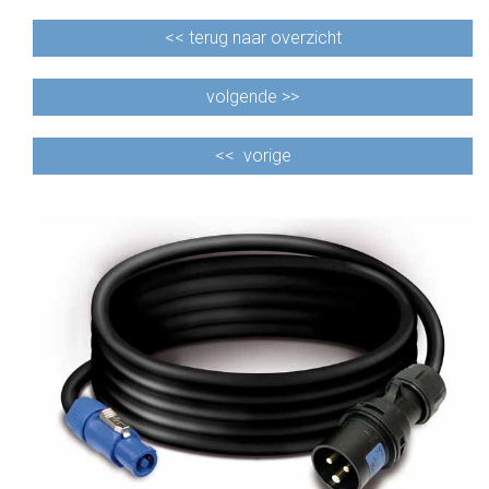
<<
terug naar overzicht
volgende >>
<<
vorige