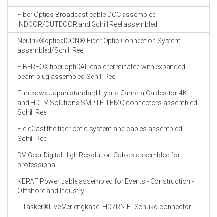
Fiber Optics Broadcast cable OCC assembled
INDOOR/OUTDOOR and Schill Reel assembled
Neutrik®opticalCON® Fiber Optic Connection System
assembled/Schill Reel
FIBERFOX fiber optiCAL cable terminated with expanded
beam plug assembled Schill Reel
Furukawa Japan standard Hybrid Camera Cables for 4K
and HDTV Solutions SMPTE. LEMO connectors assembled
Schill Reel
FieldCast the fiber optic system and cables assembled
Schill Reel
DVIGear Digital High Resolution Cables assembled for
professional
KERAF Power cable assembled for Events - Construction -
Offshore and Industry
Tasker®Live Verlengkabel HO7RN-F -Schuko connector