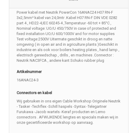
Power kabel met Neutrik PowerCon 16ANAC24 H07 RN-F
3x2,5mm² kabel van 24,0mtr .Kabel H07 RN-F DIN VDE 0282
part 4 , HD22-4,IEC 60245-4 ,Temperatuur -60 tot + 85°C ,
Nominal voltage: UO/U 450/750V in case of protected and
fixed installation UO/U 600/1000V and for motor supplies
Test voltage:2500V Uitermate geschikt in droog en natte
omgeving ( in open air and in agriculture plants )Geschikt in
industrie en als ook voor boilers heating plates , hand lamp ,
electrisch gereedschap , drills , en machines .Connector :
Neutrik NAC3FCA , andere kant Schuko rubber plug
Artikelnummer
16ANAC24-3
Connectors en kabel
Wij gebruiken in ons eigen Cable Workshop Originele Neutrik
- Tasker -Techflex -Schill haspels -Syntax -Telegartner
Furukawa -Jacob wartels -Keraf producten en Lemo
connectors . AFWIJKENDE lengtes en specials maken wij in
onze gecertificeerde workshop op aanvraag.