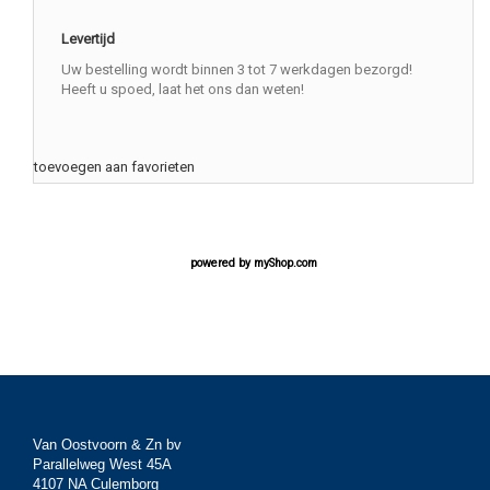
Levertijd
Uw bestelling wordt binnen 3 tot 7 werkdagen bezorgd!
Heeft u spoed, laat het ons dan weten!
toevoegen aan favorieten
powered by
myShop.com
Van Oostvoorn & Zn bv
Parallelweg West 45A
4107 NA Culemborg