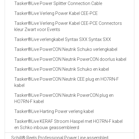
Tasker®Live Power Splitter Connection Cable
Tasker®Live Verleng Power Kabel CEE-PCE
Tasker®Live Verleng Power Kabel CEE-PCE Connectors
kleur Zwart voor Events
Tasker®Live verlengkabel Syntax SXX Syntax SXX
Tasker®Live PowerCON Neutrik Schuko verlengkabel
Tasker®Live PowerCON Neutrik PowerCON doorlus kabel
Tasker®Live PowerCON Neutrik Schuko en kabel
Tasker®Live PowerCON Neutrik CEE plug en HO7RN-F
kabel
Tasker®Live PowerCON Neutrik PowerCON plug en
HO7RN-F kabel
Tasker®Live Harting Power verleng kabel
Tasker®Live KERAF Stroom Haspel met HO7RN-F kabel
en Schko inbouw geassembleerd
Schill® Reels Professional Power Line assembled