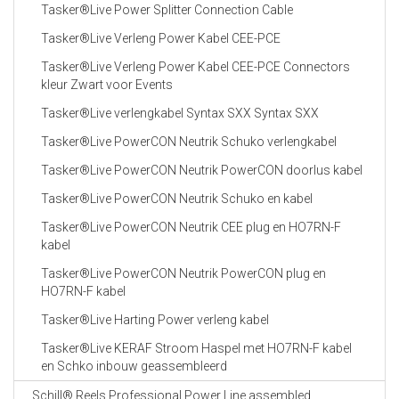
Tasker®Live Power Splitter Connection Cable
Tasker®Live Verleng Power Kabel CEE-PCE
Tasker®Live Verleng Power Kabel CEE-PCE Connectors
kleur Zwart voor Events
Tasker®Live verlengkabel Syntax SXX Syntax SXX
Tasker®Live PowerCON Neutrik Schuko verlengkabel
Tasker®Live PowerCON Neutrik PowerCON doorlus kabel
Tasker®Live PowerCON Neutrik Schuko en kabel
Tasker®Live PowerCON Neutrik CEE plug en HO7RN-F
kabel
Tasker®Live PowerCON Neutrik PowerCON plug en
HO7RN-F kabel
Tasker®Live Harting Power verleng kabel
Tasker®Live KERAF Stroom Haspel met HO7RN-F kabel
en Schko inbouw geassembleerd
Schill® Reels Professional Power Line assembled