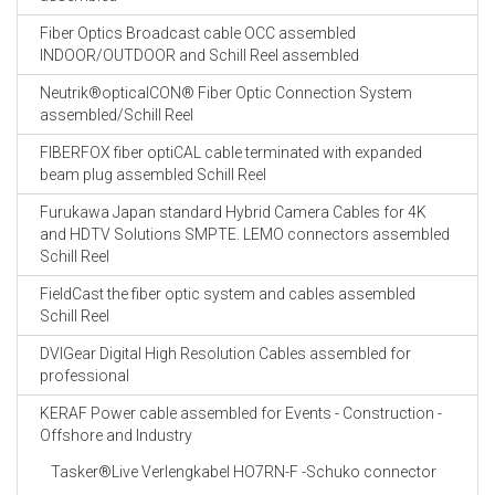
Fiber Optics Broadcast cable OCC assembled
INDOOR/OUTDOOR and Schill Reel assembled
Neutrik®opticalCON® Fiber Optic Connection System
assembled/Schill Reel
FIBERFOX fiber optiCAL cable terminated with expanded
beam plug assembled Schill Reel
Furukawa Japan standard Hybrid Camera Cables for 4K
and HDTV Solutions SMPTE. LEMO connectors assembled
Schill Reel
FieldCast the fiber optic system and cables assembled
Schill Reel
DVIGear Digital High Resolution Cables assembled for
professional
KERAF Power cable assembled for Events - Construction -
Offshore and Industry
Tasker®Live Verlengkabel HO7RN-F -Schuko connector