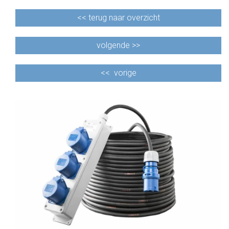
<<
terug naar overzicht
volgende >>
<<
vorige