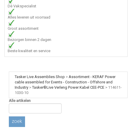
Dè Vakspecialist
Alles leveren uit voorraad
Groot assortiment
Bezorgen binnen 2 dagen
Beste kwaliteit en service
Tasker Live Assemblies Shop
>
Assortiment - KERAF Power
cable assembled for Events - Construction - Offshore and
Industry
>
Tasker®Live Verleng Power Kabel CEE-PCE
>
114611-
1030-10
Alle artikelen
zoek