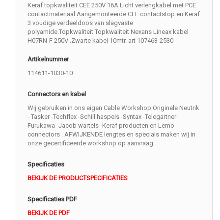
Keraf topkwaliteit CEE 250V 16A Licht verlengkabel met PCE
contactmateriaal.Aangemonteerde CEE contactstop en Keraf
3 voudige verdeeldoos van slagvaste
polyamide.Topkwaliteit Topkwaliteit Nexans Lineax kabel
H07RN-F 250V .Zwarte kabel 10mtr. art 107463-2530
Artikelnummer
114611-1030-10
Connectors en kabel
Wij gebruiken in ons eigen Cable Workshop Originele Neutrik
- Tasker -Techflex -Schill haspels -Syntax -Telegartner
Furukawa -Jacob wartels -Keraf producten en Lemo
connectors . AFWIJKENDE lengtes en specials maken wij in
onze gecertificeerde workshop op aanvraag.
Specificaties
BEKIJK DE PRODUCTSPECIFICATIES
Specificaties PDF
BEKIJK DE PDF