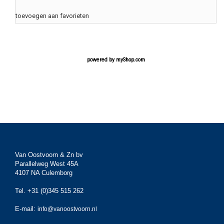
toevoegen aan favorieten
powered by
myShop.com
Van Oostvoorn & Zn bv
Parallelweg West 45A
4107 NA Culemborg
Tel. +31 (0)345 515 262
E-mail:
info@vanoostvoorn.nl