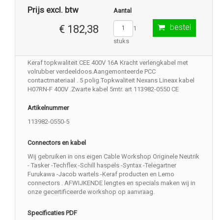
Prijs excl. btw
Aantal
bestel
€ 182,38
1
stuks
Keraf topkwaliteit CEE 400V 16A Kracht verlengkabel met
volrubber verdeeldoos.Aangemonteerde PCC
contactmateriaal . 5 polig.Topkwaliteit Nexans Lineax kabel
H07RN-F 400V .Zwarte kabel 5mtr. art 113982-0550 CE
Artikelnummer
113982-0550-5
Connectors en kabel
Wij gebruiken in ons eigen Cable Workshop Originele Neutrik
- Tasker -Techflex -Schill haspels -Syntax -Telegartner
Furukawa -Jacob wartels -Keraf producten en Lemo
connectors . AFWIJKENDE lengtes en specials maken wij in
onze gecertificeerde workshop op aanvraag.
Specificaties PDF