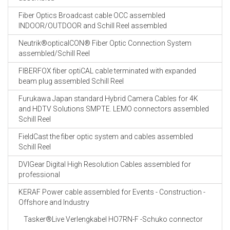
Fiber Optics Broadcast cable OCC assembled
INDOOR/OUTDOOR and Schill Reel assembled
Neutrik®opticalCON® Fiber Optic Connection System
assembled/Schill Reel
FIBERFOX fiber optiCAL cable terminated with expanded
beam plug assembled Schill Reel
Furukawa Japan standard Hybrid Camera Cables for 4K
and HDTV Solutions SMPTE. LEMO connectors assembled
Schill Reel
FieldCast the fiber optic system and cables assembled
Schill Reel
DVIGear Digital High Resolution Cables assembled for
professional
KERAF Power cable assembled for Events - Construction -
Offshore and Industry
Tasker®Live Verlengkabel HO7RN-F -Schuko connector