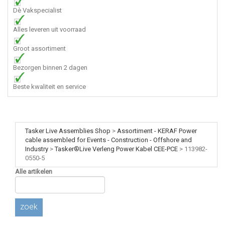
Dè Vakspecialist
Alles leveren uit voorraad
Groot assortiment
Bezorgen binnen 2 dagen
Beste kwaliteit en service
Tasker Live Assemblies Shop
>
Assortiment - KERAF Power
cable assembled for Events - Construction - Offshore and
Industry
>
Tasker®Live Verleng Power Kabel CEE-PCE
>
113982-
0550-5
Alle artikelen
zoek