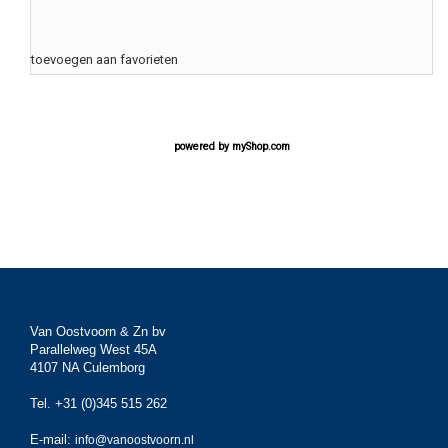
toevoegen aan favorieten
powered by
myShop.com
Van Oostvoorn & Zn bv
Parallelweg West 45A
4107 NA Culemborg
Tel. +31 (0)345 515 262
E-mail:
info@vanoostvoorn.nl