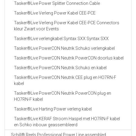
Tasker®Live Power Splitter Connection Cable
Tasker®Live Verleng Power Kabel CEE-PCE
Tasker®Live Verleng Power Kabel CEE-PCE Connectors
kleur Zwart voor Events
Tasker®Live verlengkabel Syntax SXX Syntax SXX
Tasker®Live PowerCON Neutrik Schuko verlengkabel
Tasker®Live PowerCON Neutrik PowerCON doorlus kabel
Tasker®Live PowerCON Neutrik Schuko en kabel
Tasker®Live PowerCON Neutrik CEE plug en HO7RN-F
kabel
Tasker®Live PowerCON Neutrik PowerCON plug en
HO7RN-F kabel
Tasker®Live Harting Power verleng kabel
Tasker®Live KERAF Stroom Haspel met HO7RN-F kabel
en Schko inbouw geassembleerd
Schill® Reels Professional Power Line assembled