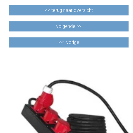
<<
terug naar overzicht
volgende >>
<<
vorige