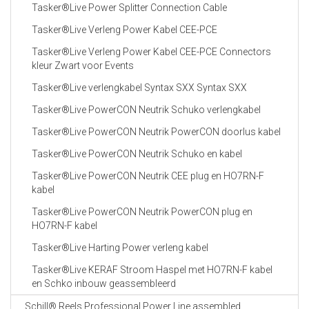
Tasker®Live Power Splitter Connection Cable
Tasker®Live Verleng Power Kabel CEE-PCE
Tasker®Live Verleng Power Kabel CEE-PCE Connectors
kleur Zwart voor Events
Tasker®Live verlengkabel Syntax SXX Syntax SXX
Tasker®Live PowerCON Neutrik Schuko verlengkabel
Tasker®Live PowerCON Neutrik PowerCON doorlus kabel
Tasker®Live PowerCON Neutrik Schuko en kabel
Tasker®Live PowerCON Neutrik CEE plug en HO7RN-F
kabel
Tasker®Live PowerCON Neutrik PowerCON plug en
HO7RN-F kabel
Tasker®Live Harting Power verleng kabel
Tasker®Live KERAF Stroom Haspel met HO7RN-F kabel
en Schko inbouw geassembleerd
Schill® Reels Professional Power Line assembled