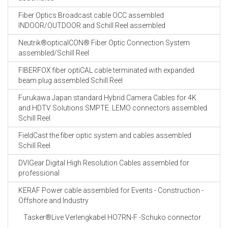
Fiber Optics Broadcast cable OCC assembled
INDOOR/OUTDOOR and Schill Reel assembled
Neutrik®opticalCON® Fiber Optic Connection System
assembled/Schill Reel
FIBERFOX fiber optiCAL cable terminated with expanded
beam plug assembled Schill Reel
Furukawa Japan standard Hybrid Camera Cables for 4K
and HDTV Solutions SMPTE. LEMO connectors assembled
Schill Reel
FieldCast the fiber optic system and cables assembled
Schill Reel
DVIGear Digital High Resolution Cables assembled for
professional
KERAF Power cable assembled for Events - Construction -
Offshore and Industry
Tasker®Live Verlengkabel HO7RN-F -Schuko connector