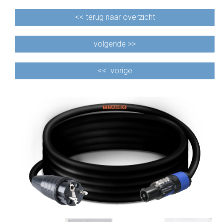
<<
terug naar overzicht
volgende >>
<<
vorige