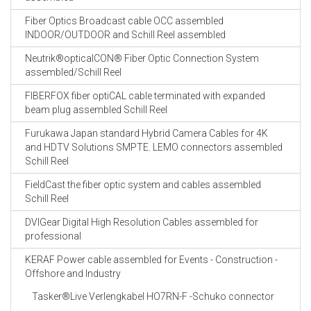
Fiber Optics Broadcast cable OCC assembled
INDOOR/OUTDOOR and Schill Reel assembled
Neutrik®opticalCON® Fiber Optic Connection System
assembled/Schill Reel
FIBERFOX fiber optiCAL cable terminated with expanded
beam plug assembled Schill Reel
Furukawa Japan standard Hybrid Camera Cables for 4K
and HDTV Solutions SMPTE. LEMO connectors assembled
Schill Reel
FieldCast the fiber optic system and cables assembled
Schill Reel
DVIGear Digital High Resolution Cables assembled for
professional
KERAF Power cable assembled for Events - Construction -
Offshore and Industry
Tasker®Live Verlengkabel HO7RN-F -Schuko connector