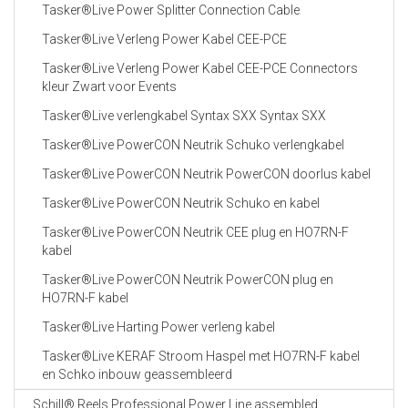
Tasker®Live Power Splitter Connection Cable
Tasker®Live Verleng Power Kabel CEE-PCE
Tasker®Live Verleng Power Kabel CEE-PCE Connectors
kleur Zwart voor Events
Tasker®Live verlengkabel Syntax SXX Syntax SXX
Tasker®Live PowerCON Neutrik Schuko verlengkabel
Tasker®Live PowerCON Neutrik PowerCON doorlus kabel
Tasker®Live PowerCON Neutrik Schuko en kabel
Tasker®Live PowerCON Neutrik CEE plug en HO7RN-F
kabel
Tasker®Live PowerCON Neutrik PowerCON plug en
HO7RN-F kabel
Tasker®Live Harting Power verleng kabel
Tasker®Live KERAF Stroom Haspel met HO7RN-F kabel
en Schko inbouw geassembleerd
Schill® Reels Professional Power Line assembled