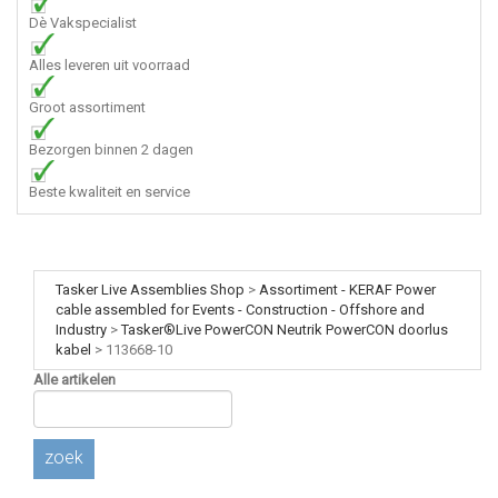
Dè Vakspecialist
Alles leveren uit voorraad
Groot assortiment
Bezorgen binnen 2 dagen
Beste kwaliteit en service
Tasker Live Assemblies Shop
>
Assortiment - KERAF Power
cable assembled for Events - Construction - Offshore and
Industry
>
Tasker®Live PowerCON Neutrik PowerCON doorlus
kabel
>
113668-10
Alle artikelen
zoek