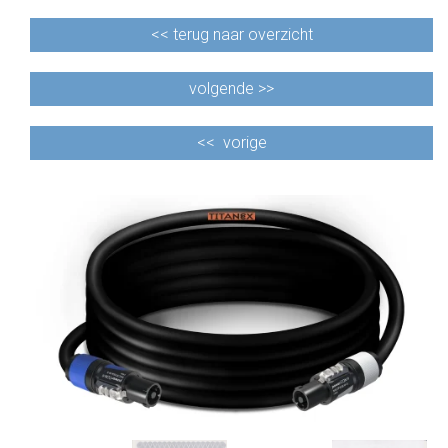
<<
terug naar overzicht
volgende >>
<<
vorige