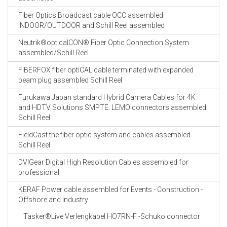
Fiber Optics Broadcast cable OCC assembled
INDOOR/OUTDOOR and Schill Reel assembled
Neutrik®opticalCON® Fiber Optic Connection System
assembled/Schill Reel
FIBERFOX fiber optiCAL cable terminated with expanded
beam plug assembled Schill Reel
Furukawa Japan standard Hybrid Camera Cables for 4K
and HDTV Solutions SMPTE. LEMO connectors assembled
Schill Reel
FieldCast the fiber optic system and cables assembled
Schill Reel
DVIGear Digital High Resolution Cables assembled for
professional
KERAF Power cable assembled for Events - Construction -
Offshore and Industry
Tasker®Live Verlengkabel HO7RN-F -Schuko connector