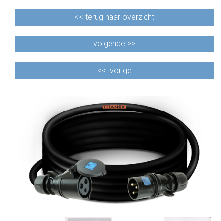
<<
terug naar overzicht
volgende >>
<<
vorige