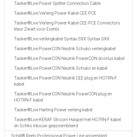
Tasker®Live Power Splitter Connection Cable
Tasker®Live Verleng Power Kabel CEE-PCE
Tasker®Live Verleng Power Kabel CEE-PCE Connectors
kleur Zwart voor Events
Tasker®Live verlengkabel Syntax SXX Syntax SXX
Tasker®Live PowerCON Neutrik Schuko verlengkabel
Tasker®Live PowerCON Neutrik PowerCON doorlus kabel
Tasker®Live PowerCON Neutrik Schuko en kabel
Tasker®Live PowerCON Neutrik CEE plug en HO7RN-F
kabel
Tasker®Live PowerCON Neutrik PowerCON plug en
HO7RN-F kabel
Tasker®Live Harting Power verleng kabel
Tasker®Live KERAF Stroom Haspel met HO7RN-F kabel
en Schko inbouw geassembleerd
Schill® Reels Professional Power Line assembled