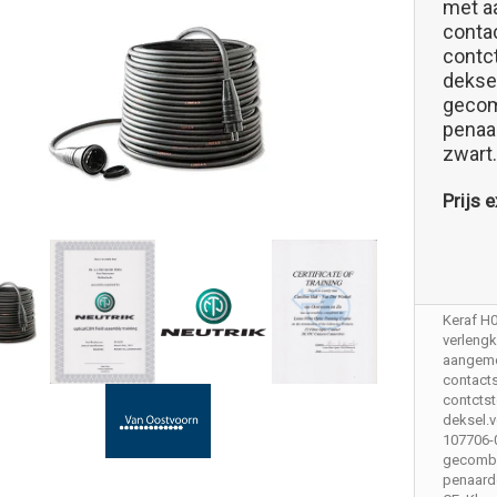
met a
conta
contc
deksel
gecom
penaar
zwart
Prijs e
Keraf H
verleng
aangem
contact
contctst
deksel.vo
107706-0
gecombi
penaarde