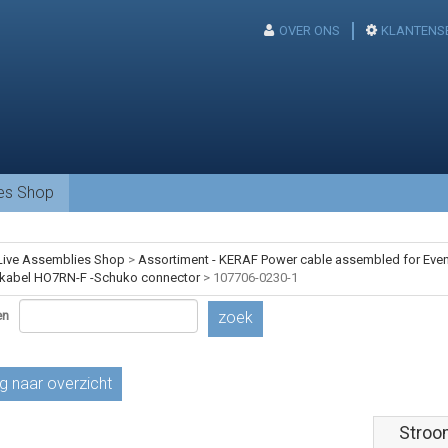
OVER ONS
KLANTENS
ies Shop
Live Assemblies Shop
>
Assortiment - KERAF Power cable assembled for Event
kabel HO7RN-F -Schuko connector
>
107706-0230-1
en
zoek
g naar overzicht
Stroo