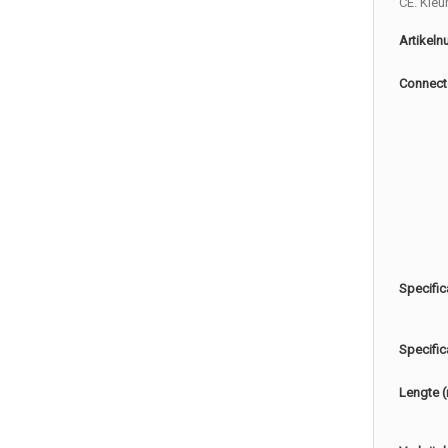
CE. Kleu
Artikel
Connect
Specific
Specific
Lengte 