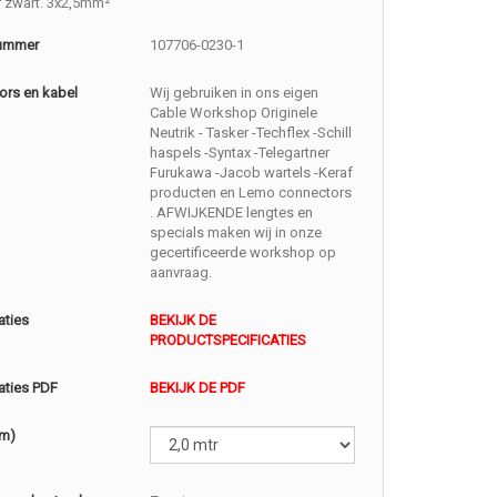
r zwart. 3x2,5mm²
nummer
107706-0230-1
ors en kabel
Wij gebruiken in ons eigen
Cable Workshop Originele
Neutrik - Tasker -Techflex -Schill
haspels -Syntax -Telegartner
Furukawa -Jacob wartels -Keraf
producten en Lemo connectors
. AFWIJKENDE lengtes en
specials maken wij in onze
gecertificeerde workshop op
aanvraag.
aties
BEKIJK DE
PRODUCTSPECIFICATIES
aties PDF
BEKIJK DE PDF
(m)