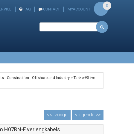
0
ERVICE
FAQ
CONTACT
MYACCOUNT
s - Construction - Offshore and Industry
>
Tasker®Live
<<
vorige
volgende >>
m H07RN-F verlengkabels