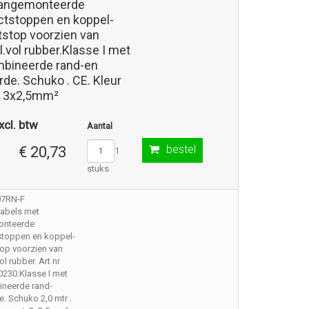
angemonteerde
ctstoppen en koppel-
tstop voorzien van
.vol rubber.Klasse I met
bineerde rand-en
de. Schuko . CE. Kleur
. 3x2,5mm²
xcl. btw
Aantal
bestel
€ 20,73
1
stuks
07RN-F
kabels met
onteerde
stoppen en koppel-
op voorzien van
l rubber. Art nr
230.Klasse I met
neerde rand-
. Schuko 2,0 mtr .