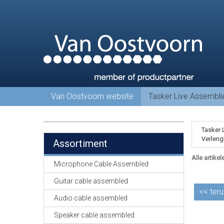
Van Oostvoorn website
Tasker Live Assembl
Tasker 
Verleng
Assortiment
Alle artikel
Microphone Cable Assembled
Guitar cable assembled
<<
teru
Audio cable assembled
Speaker cable assembled