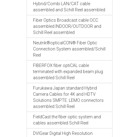
Hybrid/Combi LAN/CAT cable
assembled and Schill Reel assembled
Fiber Optics Broadcast cable OCC
assembled INDOOR/OUTDOOR and
Schill Reel assembled
Neutrik®opticalCON® Fiber Optic
Connection System assembled/Schill
Reel
FIBERFOX fiber optiCAL cable
terminated with expanded beam plug
assembled Schill Reel
Furukawa Japan standard Hybrid
Camera Cables for 4K and HDTV
Solutions SMPTE. LEMO connectors
assembled Schill Reel
FieldCast the fiber optic system and
cables assembled Schill Reel
DVIGear Digital High Resolution