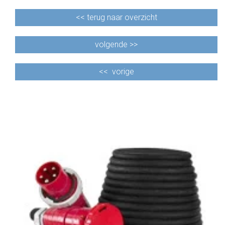
<<
terug naar overzicht
volgende >>
<<
vorige