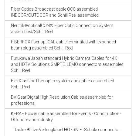
Fiber Optics Broadcast cable OCC assembled
INDOOR/OUTDOOR and Schill Reel assembled
Neutrik®opticalCON® Fiber Optic Connection System
assembled/Schill Reel
FIBERFOX fiber optiCAL cable terminated with expanded
beam plug assembled Schill Reel
Furukawa Japan standard Hybrid Camera Cables for 4K
and HDTV Solutions SMPTE. LEMO connectors assembled
Schill Reel
FieldCast the fiber optic system and cables assembled
Schill Reel
DVIGear Digital High Resolution Cables assembled for
professional
KERAF Power cable assembled for Events - Construction -
Offshore and Industry
Tasker®Live Verlengkabel HO7RN-F -Schuko connector