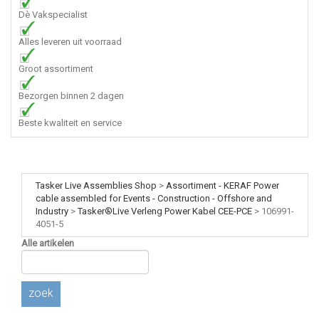
Dè Vakspecialist
Alles leveren uit voorraad
Groot assortiment
Bezorgen binnen 2 dagen
Beste kwaliteit en service
Tasker Live Assemblies Shop
>
Assortiment - KERAF Power
cable assembled for Events - Construction - Offshore and
Industry
>
Tasker®Live Verleng Power Kabel CEE-PCE
>
106991-
4051-5
Alle artikelen
zoek