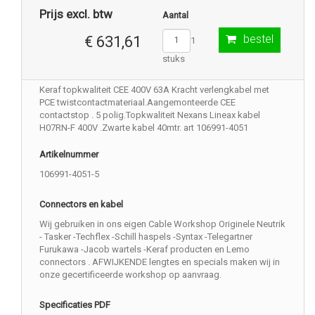
Prijs excl. btw
Aantal
bestel
€ 631,61
1
stuks
Keraf topkwaliteit CEE 400V 63A Kracht verlengkabel met
PCE twistcontactmateriaal.Aangemonteerde CEE
contactstop . 5 polig.Topkwaliteit Nexans Lineax kabel
H07RN-F 400V .Zwarte kabel 40mtr. art 106991-4051
Artikelnummer
106991-4051-5
Connectors en kabel
Wij gebruiken in ons eigen Cable Workshop Originele Neutrik
- Tasker -Techflex -Schill haspels -Syntax -Telegartner
Furukawa -Jacob wartels -Keraf producten en Lemo
connectors . AFWIJKENDE lengtes en specials maken wij in
onze gecertificeerde workshop op aanvraag.
Specificaties PDF