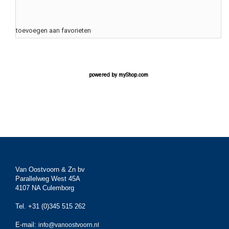
toevoegen aan favorieten
powered by
myShop.com
Van Oostvoorn & Zn bv
Parallelweg West 45A
4107 NA Culemborg
Tel. +31 (0)345 515 262
E-mail:
info@vanoostvoorn.nl