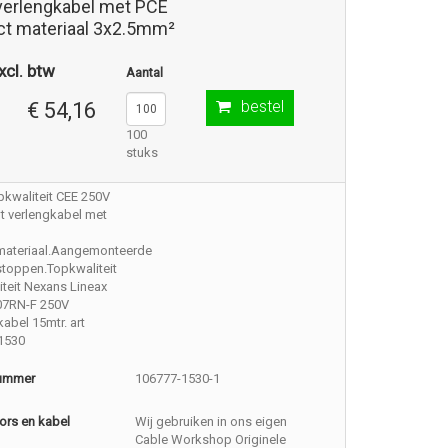
 verlengkabel met PCE
ct materiaal 3x2.5mm²
xcl. btw
Aantal
bestel
€ 54,16
100
stuks
pkwaliteit CEE 250V
t verlengkabel met
materiaal.Aangemonteerde
stoppen.Topkwaliteit
teit Nexans Lineax
07RN-F 250V
kabel 15mtr. art
1530
nummer
106777-1530-1
ors en kabel
Wij gebruiken in ons eigen
Cable Workshop Originele