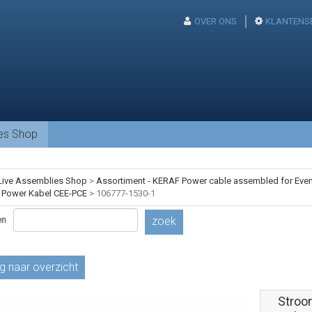
OVER ONS
KLANTENS
ies Shop
Live Assemblies Shop
>
Assortiment - KERAF Power cable assembled for Event
 Power Kabel CEE-PCE
>
106777-1530-1
en
zoek
g naar overzicht
Stroo