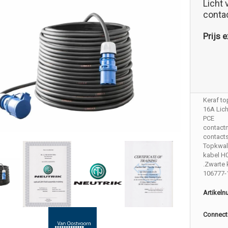
Licht
conta
Prijs e
Keraf to
16A Lich
PCE
contact
contact
Topkwali
kabel H
.Zwarte 
106777-
Artikel
Connect