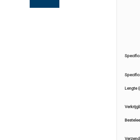
Specific
Specific
Lengte 
Verkrijg
Bestele
Verzend