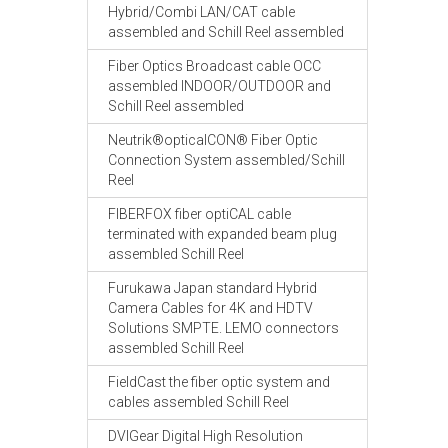
Hybrid/Combi LAN/CAT cable
assembled and Schill Reel assembled
Fiber Optics Broadcast cable OCC
assembled INDOOR/OUTDOOR and
Schill Reel assembled
Neutrik®opticalCON® Fiber Optic
Connection System assembled/Schill
Reel
FIBERFOX fiber optiCAL cable
terminated with expanded beam plug
assembled Schill Reel
Furukawa Japan standard Hybrid
Camera Cables for 4K and HDTV
Solutions SMPTE. LEMO connectors
assembled Schill Reel
FieldCast the fiber optic system and
cables assembled Schill Reel
DVIGear Digital High Resolution