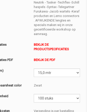
Neutrik - Tasker -Techflex -Schill
haspels -Syntax -Telegartner
Furukawa -Jacob wartels -Keraf
producten en Lemo connectors
. AFWIJKENDE lengtes en
specials maken wij in onze
gecertificeerde workshop op
aanvraag.
aties
BEKIJK DE
PRODUCTSPECIFICATIES
aties PDF
BEKIJK DE PDF
(m)
baarsheat color
Zwart
enheid
kosten
Verzending is per bestelling