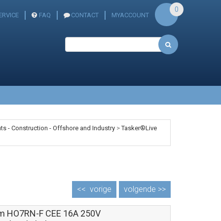
0
ERVICE
FAQ
CONTACT
MYACCOUNT
s - Construction - Offshore and Industry
>
Tasker®Live
<<
vorige
volgende >>
m HO7RN-F CEE 16A 250V