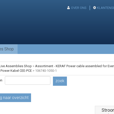
OVER ONS
KLANTENS
ies Shop
Live Assemblies Shop
>
Assortiment - KERAF Power cable assembled for Event
 Power Kabel CEE-PCE
>
106740-1050-1
en
zoek
g naar overzicht
Stroo