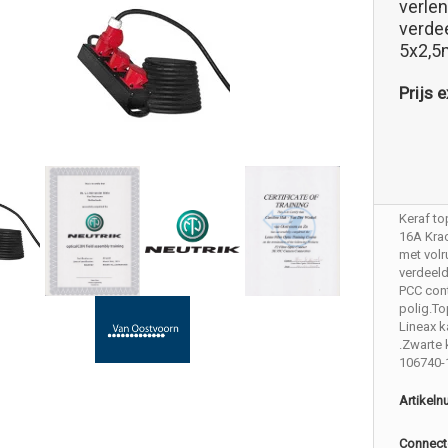
verle
verde
5x2,
Prijs e
Keraf to
16A Krac
met vol
verdeel
PCC cont
polig.To
Lineax 
.Zwarte 
106740-
Artikel
Connect