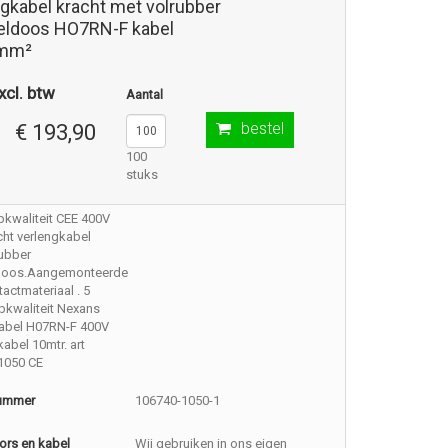
ngkabel kracht met volrubber
eldoos HO7RN-F kabel
5mm²
xcl. btw
Aantal
bestel
€ 193,90
100
stuks
pkwaliteit CEE 400V
ht verlengkabel
rubber
doos.Aangemonteerde
actmateriaal . 5
pkwaliteit Nexans
kabel H07RN-F 400V
kabel 10mtr. art
1050 CE
nummer
106740-1050-1
ors en kabel
Wij gebruiken in ons eigen