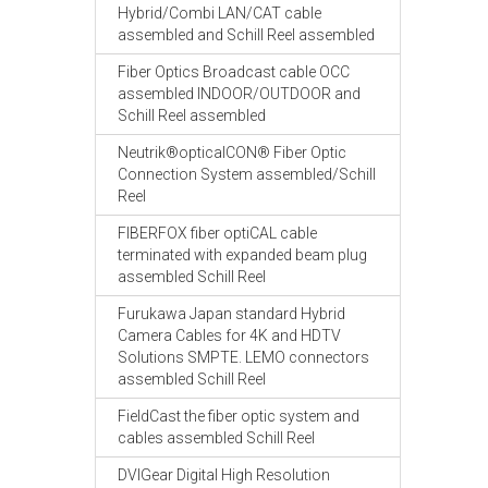
Hybrid/Combi LAN/CAT cable
assembled and Schill Reel assembled
Fiber Optics Broadcast cable OCC
assembled INDOOR/OUTDOOR and
Schill Reel assembled
Neutrik®opticalCON® Fiber Optic
Connection System assembled/Schill
Reel
FIBERFOX fiber optiCAL cable
terminated with expanded beam plug
assembled Schill Reel
Furukawa Japan standard Hybrid
Camera Cables for 4K and HDTV
Solutions SMPTE. LEMO connectors
assembled Schill Reel
FieldCast the fiber optic system and
cables assembled Schill Reel
DVIGear Digital High Resolution