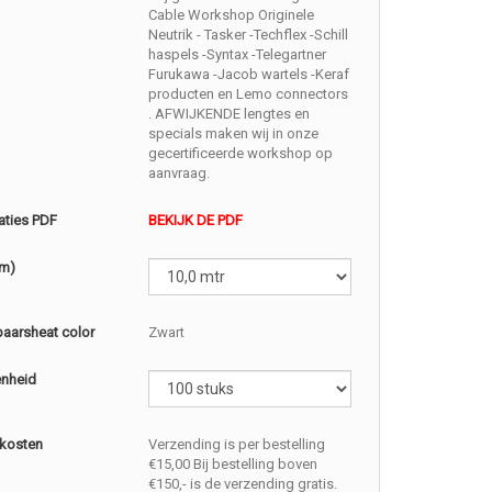
Cable Workshop Originele
Neutrik - Tasker -Techflex -Schill
haspels -Syntax -Telegartner
Furukawa -Jacob wartels -Keraf
producten en Lemo connectors
. AFWIJKENDE lengtes en
specials maken wij in onze
gecertificeerde workshop op
aanvraag.
aties PDF
BEKIJK DE PDF
(m)
baarsheat color
Zwart
enheid
kosten
Verzending is per bestelling
€15,00 Bij bestelling boven
€150,- is de verzending gratis.