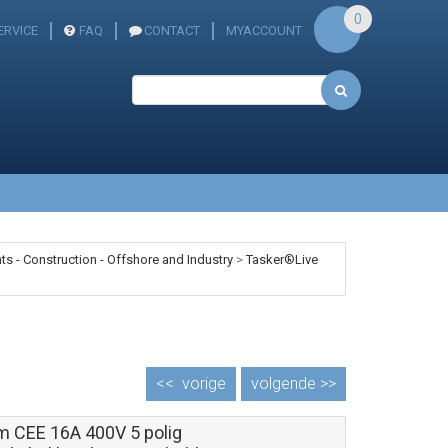
0
ERVICE
FAQ
CONTACT
MYACCOUNT
s - Construction - Offshore and Industry
>
Tasker®Live
<<
vorige
volgende >>
m CEE 16A 400V 5 polig