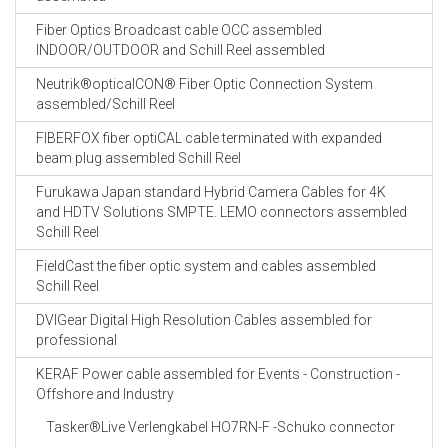
Fiber Optics Broadcast cable OCC assembled
INDOOR/OUTDOOR and Schill Reel assembled
Neutrik®opticalCON® Fiber Optic Connection System
assembled/Schill Reel
FIBERFOX fiber optiCAL cable terminated with expanded
beam plug assembled Schill Reel
Furukawa Japan standard Hybrid Camera Cables for 4K
and HDTV Solutions SMPTE. LEMO connectors assembled
Schill Reel
FieldCast the fiber optic system and cables assembled
Schill Reel
DVIGear Digital High Resolution Cables assembled for
professional
KERAF Power cable assembled for Events - Construction -
Offshore and Industry
Tasker®Live Verlengkabel HO7RN-F -Schuko connector