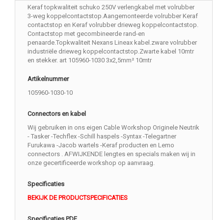
Keraf topkwaliteit schuko 250V verlengkabel met volrubber
3-weg koppelcontactstop.Aangemonteerde volrubber Keraf
contactstop en Keraf volrubber drieweg koppelcontactstop.
Contactstop met gecombineerde rand-en
penaarde.Topkwaliteit Nexans Lineax kabel.zware volrubber
industriële drieweg koppelcontactstop.Zwarte kabel 10mtr
en stekker. art 105960-1030 3x2,5mm² 10mtr
Artikelnummer
105960-1030-10
Connectors en kabel
Wij gebruiken in ons eigen Cable Workshop Originele Neutrik
- Tasker -Techflex -Schill haspels -Syntax -Telegartner
Furukawa -Jacob wartels -Keraf producten en Lemo
connectors . AFWIJKENDE lengtes en specials maken wij in
onze gecertificeerde workshop op aanvraag.
Specificaties
BEKIJK DE PRODUCTSPECIFICATIES
Specificaties PDF