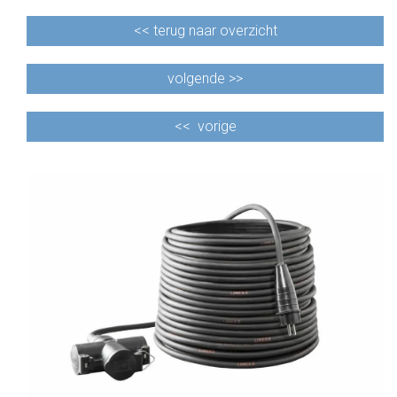
<<
terug naar overzicht
volgende >>
<<
vorige