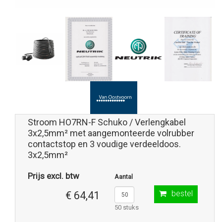
Stroom HO7RN-F Schuko / Verlengkabel
3x2,5mm² met aangemonteerde volrubber
contactstop en 3 voudige verdeeldoos.
3x2,5mm²
Prijs excl. btw
Aantal
bestel
€ 64,41
50 stuks