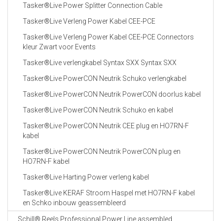
Tasker®Live Power Splitter Connection Cable
Tasker®Live Verleng Power Kabel CEE-PCE
Tasker®Live Verleng Power Kabel CEE-PCE Connectors
kleur Zwart voor Events
Tasker®Live verlengkabel Syntax SXX Syntax SXX
Tasker®Live PowerCON Neutrik Schuko verlengkabel
Tasker®Live PowerCON Neutrik PowerCON doorlus kabel
Tasker®Live PowerCON Neutrik Schuko en kabel
Tasker®Live PowerCON Neutrik CEE plug en HO7RN-F
kabel
Tasker®Live PowerCON Neutrik PowerCON plug en
HO7RN-F kabel
Tasker®Live Harting Power verleng kabel
Tasker®Live KERAF Stroom Haspel met HO7RN-F kabel
en Schko inbouw geassembleerd
Schill® Reels Professional Power Line assembled