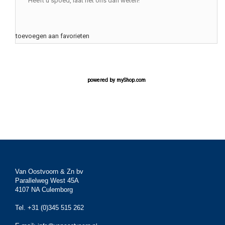
Heeft u spoed, laat het ons dan weten!
toevoegen aan favorieten
powered by
myShop.com
Van Oostvoorn & Zn bv
Parallelweg West 45A
4107 NA Culemborg
Tel. +31 (0)345 515 262