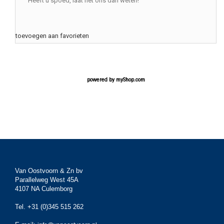
Heeft u spoed, laat het ons dan weten!
toevoegen aan favorieten
powered by
myShop.com
Van Oostvoorn & Zn bv
Parallelweg West 45A
4107 NA Culemborg
Tel. +31 (0)345 515 262