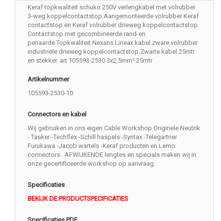
Keraf topkwaliteit schuko 250V verlengkabel met volrubber
3-weg koppelcontactstop.Aangemonteerde volrubber Keraf
contactstop en Keraf volrubber drieweg koppelcontactstop.
Contactstop met gecombineerde rand-en
penaarde.Topkwaliteit Nexans Lineax kabel.zware volrubber
industriële drieweg koppelcontactstop.Zwarte kabel 25mtr
en stekker. art 105593-2530 3x2,5mm² 25mtr
Artikelnummer
105593-2530-10
Connectors en kabel
Wij gebruiken in ons eigen Cable Workshop Originele Neutrik
- Tasker -Techflex -Schill haspels -Syntax -Telegartner
Furukawa -Jacob wartels -Keraf producten en Lemo
connectors . AFWIJKENDE lengtes en specials maken wij in
onze gecertificeerde workshop op aanvraag.
Specificaties
BEKIJK DE PRODUCTSPECIFICATIES
Specificaties PDF