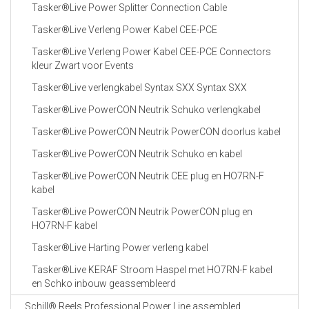
Tasker®Live Power Splitter Connection Cable
Tasker®Live Verleng Power Kabel CEE-PCE
Tasker®Live Verleng Power Kabel CEE-PCE Connectors
kleur Zwart voor Events
Tasker®Live verlengkabel Syntax SXX Syntax SXX
Tasker®Live PowerCON Neutrik Schuko verlengkabel
Tasker®Live PowerCON Neutrik PowerCON doorlus kabel
Tasker®Live PowerCON Neutrik Schuko en kabel
Tasker®Live PowerCON Neutrik CEE plug en HO7RN-F
kabel
Tasker®Live PowerCON Neutrik PowerCON plug en
HO7RN-F kabel
Tasker®Live Harting Power verleng kabel
Tasker®Live KERAF Stroom Haspel met HO7RN-F kabel
en Schko inbouw geassembleerd
Schill® Reels Professional Power Line assembled