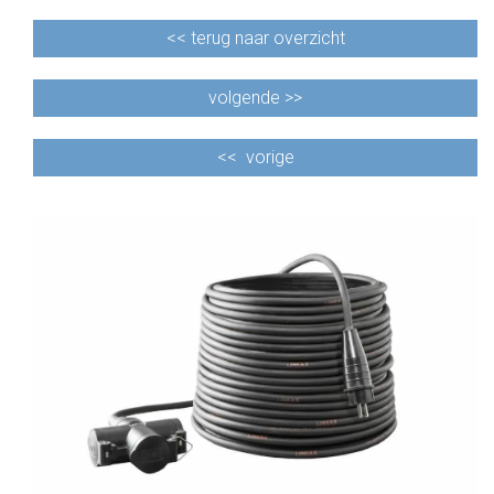
<<
terug naar overzicht
volgende >>
<<
vorige