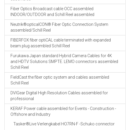
Fiber Optics Broadcast cable OCC assembled
INDOOR/OUTDOOR and Schill Reel assembled
Neutrik®opticalCON® Fiber Optic Connection System
assembled/Schill Reel
FIBERFOX fiber optiCAL cable terminated with expanded
beam plug assembled Schill Reel
Furukawa Japan standard Hybrid Camera Cables for 4K
and HDTV Solutions SMPTE. LEMO connectors assembled
Schill Reel
FieldCast the fiber optic system and cables assembled
Schill Reel
DVIGear Digital High Resolution Cables assembled for
professional
KERAF Power cable assembled for Events - Construction -
Offshore and Industry
Tasker®Live Verlengkabel HO7RN-F -Schuko connector