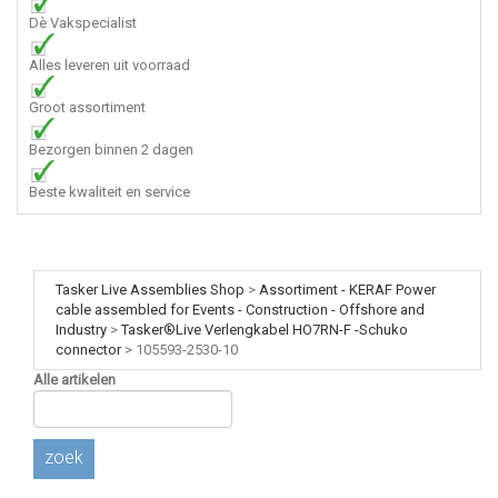
Dè Vakspecialist
Alles leveren uit voorraad
Groot assortiment
Bezorgen binnen 2 dagen
Beste kwaliteit en service
Tasker Live Assemblies Shop
>
Assortiment - KERAF Power
cable assembled for Events - Construction - Offshore and
Industry
>
Tasker®Live Verlengkabel HO7RN-F -Schuko
connector
>
105593-2530-10
Alle artikelen
zoek