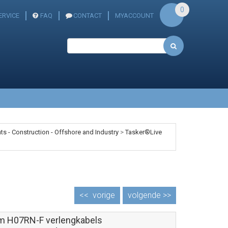
0
ERVICE
FAQ
CONTACT
MYACCOUNT
s - Construction - Offshore and Industry
>
Tasker®Live
<<
vorige
volgende >>
m H07RN-F verlengkabels