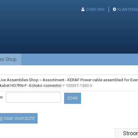
OVER ONS
KLANTENS
ies Shop
Live Assemblies Shop
>
Assortiment - KERAF Power cable assembled for Event
kabel HO7RN-F -Schuko connector
>
105331-1530-5
en
zoek
g naar overzicht
Stroo