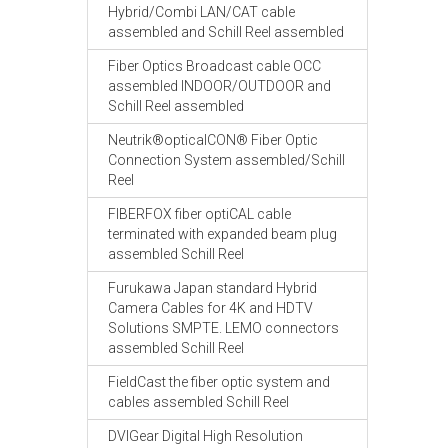
Hybrid/Combi LAN/CAT cable
assembled and Schill Reel assembled
Fiber Optics Broadcast cable OCC
assembled INDOOR/OUTDOOR and
Schill Reel assembled
Neutrik®opticalCON® Fiber Optic
Connection System assembled/Schill
Reel
FIBERFOX fiber optiCAL cable
terminated with expanded beam plug
assembled Schill Reel
Furukawa Japan standard Hybrid
Camera Cables for 4K and HDTV
Solutions SMPTE. LEMO connectors
assembled Schill Reel
FieldCast the fiber optic system and
cables assembled Schill Reel
DVIGear Digital High Resolution