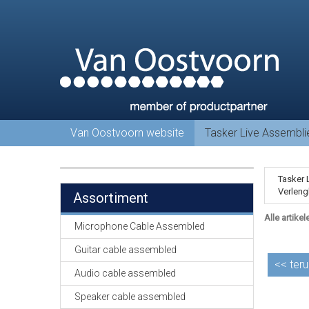
Van Oostvoorn website
Tasker Live Assembl
Tasker 
Verleng
Assortiment
Alle artikel
Microphone Cable Assembled
Guitar cable assembled
<<
teru
Audio cable assembled
Speaker cable assembled