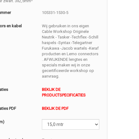
eur zwart. 3x2,5mm²
nummer
105331-1530-5
ors en kabel
Wij gebruiken in ons eigen
Cable Workshop Originele
Neutrik - Tasker -Techflex -Schill
haspels -Syntax -Telegartner
Furukawa -Jacob wartels -Keraf
producten en Lemo connectors
. AFWIJKENDE lengtes en
specials maken wij in onze
gecertificeerde workshop op
aanvraag.
aties
BEKIJK DE
PRODUCTSPECIFICATIES
aties PDF
BEKIJK DE PDF
(m)