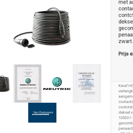
met a
conta
contc
deksel
gecom
penaar
zwart
Prijs e
Keraf H
verleng
aangem
contact
contctst
deksel.vo
105331-1
gecombi
penaard