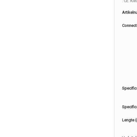
. CE. Kl
Artikel
Connect
Specific
Specific
Lengte 