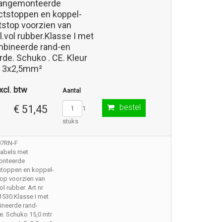
angemonteerde
ctstoppen en koppel-
tstop voorzien van
.vol rubber.Klasse I met
bineerde rand-en
de. Schuko . CE. Kleur
. 3x2,5mm²
xcl. btw
Aantal
bestel
€ 51,45
1
stuks
07RN-F
kabels met
onteerde
stoppen en koppel-
op voorzien van
l rubber. Art nr
530.Klasse I met
neerde rand-
e. Schuko 15,0 mtr