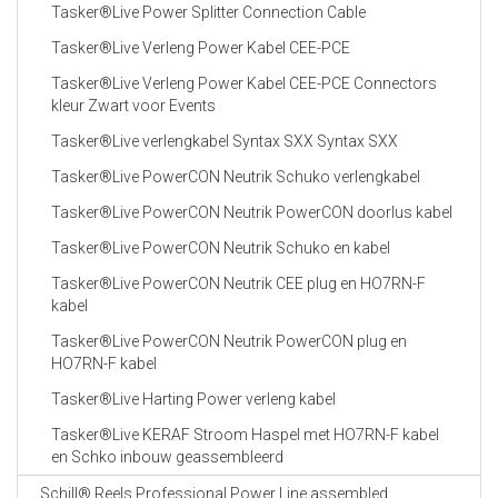
Tasker®Live Power Splitter Connection Cable
Tasker®Live Verleng Power Kabel CEE-PCE
Tasker®Live Verleng Power Kabel CEE-PCE Connectors
kleur Zwart voor Events
Tasker®Live verlengkabel Syntax SXX Syntax SXX
Tasker®Live PowerCON Neutrik Schuko verlengkabel
Tasker®Live PowerCON Neutrik PowerCON doorlus kabel
Tasker®Live PowerCON Neutrik Schuko en kabel
Tasker®Live PowerCON Neutrik CEE plug en HO7RN-F
kabel
Tasker®Live PowerCON Neutrik PowerCON plug en
HO7RN-F kabel
Tasker®Live Harting Power verleng kabel
Tasker®Live KERAF Stroom Haspel met HO7RN-F kabel
en Schko inbouw geassembleerd
Schill® Reels Professional Power Line assembled