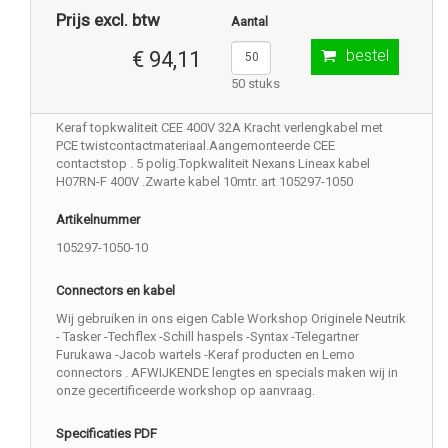
Prijs excl. btw
Aantal
bestel
€ 94,11
50 stuks
Keraf topkwaliteit CEE 400V 32A Kracht verlengkabel met
PCE twistcontactmateriaal.Aangemonteerde CEE
contactstop . 5 polig.Topkwaliteit Nexans Lineax kabel
H07RN-F 400V .Zwarte kabel 10mtr. art 105297-1050
Artikelnummer
105297-1050-10
Connectors en kabel
Wij gebruiken in ons eigen Cable Workshop Originele Neutrik
- Tasker -Techflex -Schill haspels -Syntax -Telegartner
Furukawa -Jacob wartels -Keraf producten en Lemo
connectors . AFWIJKENDE lengtes en specials maken wij in
onze gecertificeerde workshop op aanvraag.
Specificaties PDF