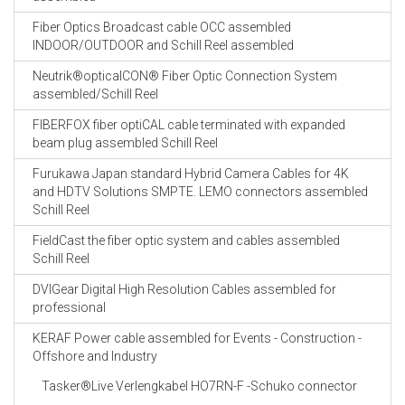
Fiber Optics Broadcast cable OCC assembled
INDOOR/OUTDOOR and Schill Reel assembled
Neutrik®opticalCON® Fiber Optic Connection System
assembled/Schill Reel
FIBERFOX fiber optiCAL cable terminated with expanded
beam plug assembled Schill Reel
Furukawa Japan standard Hybrid Camera Cables for 4K
and HDTV Solutions SMPTE. LEMO connectors assembled
Schill Reel
FieldCast the fiber optic system and cables assembled
Schill Reel
DVIGear Digital High Resolution Cables assembled for
professional
KERAF Power cable assembled for Events - Construction -
Offshore and Industry
Tasker®Live Verlengkabel HO7RN-F -Schuko connector