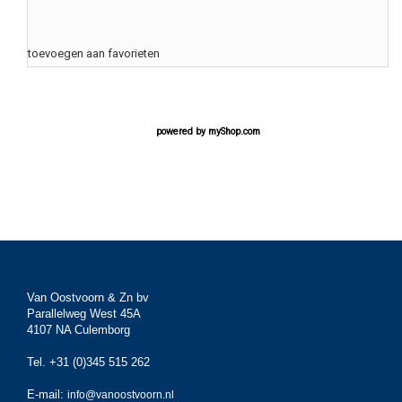
toevoegen aan favorieten
powered by
myShop.com
Van Oostvoorn & Zn bv
Parallelweg West 45A
4107 NA Culemborg
Tel. +31 (0)345 515 262
E-mail:
info@vanoostvoorn.nl