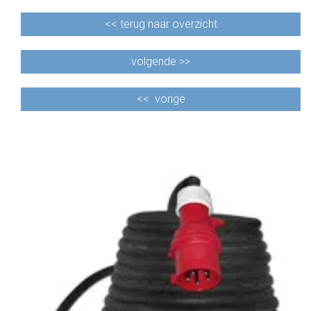
<<
terug naar overzicht
volgende >>
<<
vorige