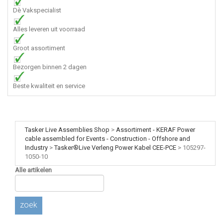
Dè Vakspecialist
Alles leveren uit voorraad
Groot assortiment
Bezorgen binnen 2 dagen
Beste kwaliteit en service
Tasker Live Assemblies Shop
>
Assortiment - KERAF Power
cable assembled for Events - Construction - Offshore and
Industry
>
Tasker®Live Verleng Power Kabel CEE-PCE
>
105297-
1050-10
Alle artikelen
zoek