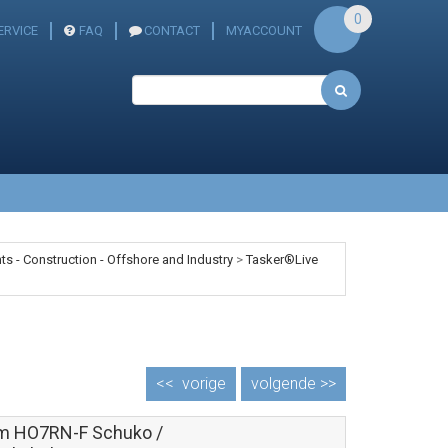
0
ERVICE
FAQ
CONTACT
MYACCOUNT
s - Construction - Offshore and Industry
>
Tasker®Live
<<
vorige
volgende >>
m HO7RN-F Schuko /