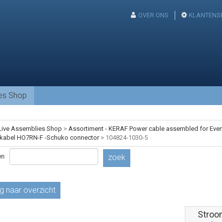
OVER ONS
KLANTENS
ies Shop
Live Assemblies Shop
>
Assortiment - KERAF Power cable assembled for Event
kabel HO7RN-F -Schuko connector
>
104824-1030-5
en
zoek
g naar overzicht
Stroo