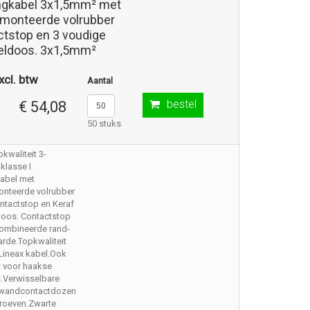
ngkabel 3x1,5mm² met
monteerde volrubber
ctstop en 3 voudige
eldoos. 3x1,5mm²
xcl. btw
Aantal
bestel
€ 54,08
50 stuks
pkwaliteit 3-
klasse I
kabel met
nteerde volrubber
ntactstop en Keraf
doos. Contactstop
ombineerde rand-
rde.Topkwaliteit
Lineax kabel.Ook
t voor haakse
s.Verwisselbare
wandcontactdozen
roeven.Zwarte