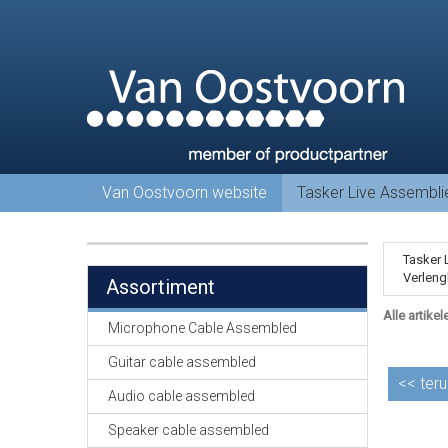
Van Oostvoorn website
Tasker Live Assembl
Tasker 
Verleng
Assortiment
Alle artikel
Microphone Cable Assembled
Guitar cable assembled
<<
teru
Audio cable assembled
Speaker cable assembled