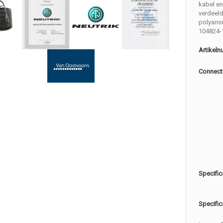
kabel en
verdeel
polyamid
104824-
Artikel
Connect
Specific
Specific