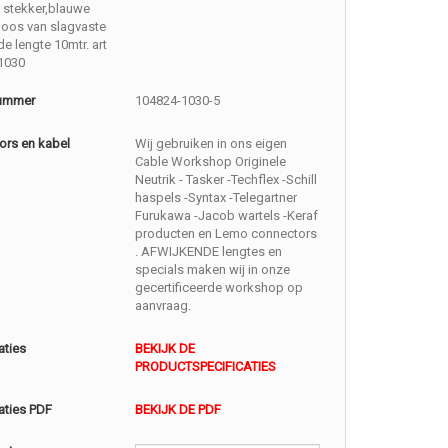
 stekker,blauwe
doos van slagvaste
e lengte 10mtr. art
1030
nummer
104824-1030-5
ors en kabel
Wij gebruiken in ons eigen
Cable Workshop Originele
Neutrik - Tasker -Techflex -Schill
haspels -Syntax -Telegartner
Furukawa -Jacob wartels -Keraf
producten en Lemo connectors
. AFWIJKENDE lengtes en
specials maken wij in onze
gecertificeerde workshop op
aanvraag.
aties
BEKIJK DE
PRODUCTSPECIFICATIES
aties PDF
BEKIJK DE PDF