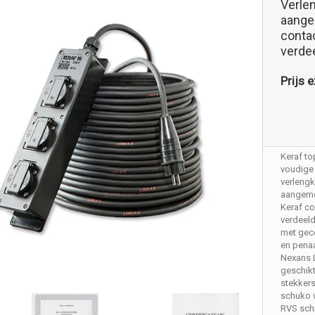
Verle
aange
conta
verde
Prijs e
Keraf to
voudige 
verleng
aangemo
Keraf co
verdeel
met gec
en penaa
Nexans 
geschik
stekker
schuko 
RVS sch