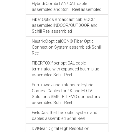
Hybrid/Combi LAN/CAT cable
assembled and Schill Reel assembled
Fiber Optics Broadcast cable OCC
assembled INDOOR/OUTDOOR and
Schill Reel assembled
Neutrik®opticalCON® Fiber Optic
Connection System assembled/Schill
Reel
FIBERFOX fiber optiCAL cable
terminated with expanded beam plug
assembled Schill Reel
Furukawa Japan standard Hybrid
Camera Cables for 4K and HDTV
Solutions SMPTE. LEMO connectors
assembled Schill Reel
FieldCast the fiber optic system and
cables assembled Schill Reel
DVIGear Digital High Resolution