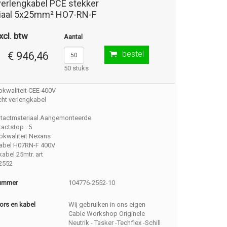
verlengkabel PCE stekker
iaal 5x25mm² HO7-RN-F
xcl. btw
Aantal
bestel
€ 946,46
50 stuks
pkwaliteit CEE 400V
ht verlengkabel
ntactmateriaal.Aangemonteerde
actstop . 5
pkwaliteit Nexans
kabel H07RN-F 400V
kabel 25mtr. art
2552
nummer
104776-2552-10
ors en kabel
Wij gebruiken in ons eigen
Cable Workshop Originele
Neutrik - Tasker -Techflex -Schill