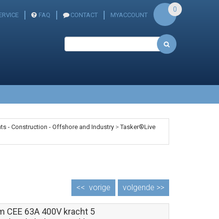
0
ERVICE
FAQ
CONTACT
MYACCOUNT
s - Construction - Offshore and Industry
>
Tasker®Live
<<
vorige
volgende >>
m CEE 63A 400V kracht 5