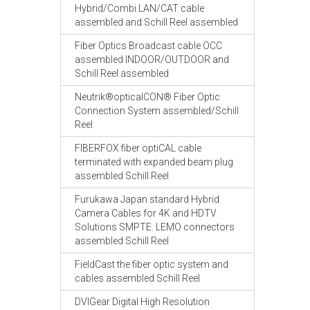
Hybrid/Combi LAN/CAT cable
assembled and Schill Reel assembled
Fiber Optics Broadcast cable OCC
assembled INDOOR/OUTDOOR and
Schill Reel assembled
Neutrik®opticalCON® Fiber Optic
Connection System assembled/Schill
Reel
FIBERFOX fiber optiCAL cable
terminated with expanded beam plug
assembled Schill Reel
Furukawa Japan standard Hybrid
Camera Cables for 4K and HDTV
Solutions SMPTE. LEMO connectors
assembled Schill Reel
FieldCast the fiber optic system and
cables assembled Schill Reel
DVIGear Digital High Resolution