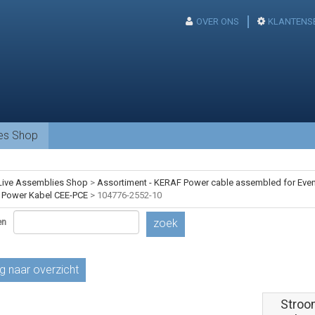
OVER ONS
KLANTENS
ies Shop
Live Assemblies Shop
>
Assortiment - KERAF Power cable assembled for Event
 Power Kabel CEE-PCE
>
104776-2552-10
en
zoek
g naar overzicht
Stroo