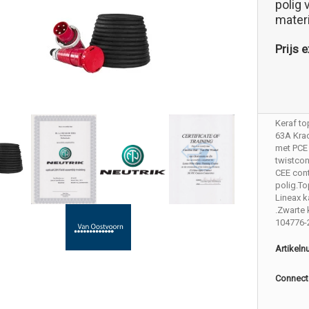
polig 
mater
Prijs e
Keraf to
63A Krac
met PCE
twistco
CEE cont
polig.To
Lineax 
.Zwarte 
104776-
Artikel
Connect