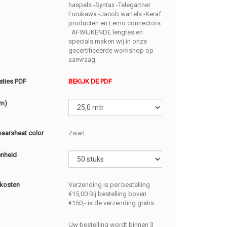
haspels -Syntax -Telegartner
Furukawa -Jacob wartels -Keraf
producten en Lemo connectors
. AFWIJKENDE lengtes en
specials maken wij in onze
gecertificeerde workshop op
aanvraag.
aties PDF
BEKIJK DE PDF
(m)
baarsheat color
Zwart
enheid
kosten
Verzending is per bestelling
€15,00 Bij bestelling boven
€150,- is de verzending gratis.
Uw bestelling wordt binnen 3