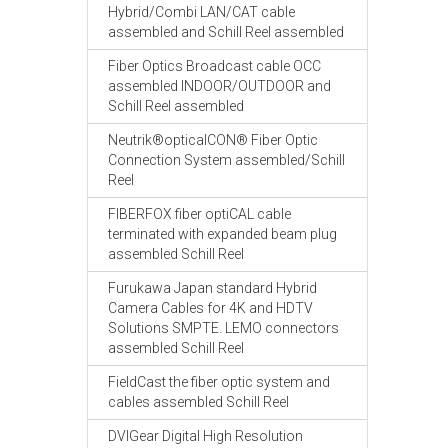
Hybrid/Combi LAN/CAT cable
assembled and Schill Reel assembled
Fiber Optics Broadcast cable OCC
assembled INDOOR/OUTDOOR and
Schill Reel assembled
Neutrik®opticalCON® Fiber Optic
Connection System assembled/Schill
Reel
FIBERFOX fiber optiCAL cable
terminated with expanded beam plug
assembled Schill Reel
Furukawa Japan standard Hybrid
Camera Cables for 4K and HDTV
Solutions SMPTE. LEMO connectors
assembled Schill Reel
FieldCast the fiber optic system and
cables assembled Schill Reel
DVIGear Digital High Resolution