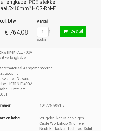
verlengkabel PCE stekker
iaal 5x10mm² HO7-RN-F
xcl. btw
Aantal
bestel
€ 764,08
1
stuks
pkwaliteit CEE 400V
ht verlengkabel
ntactmateriaal.Aangemonteerde
actstop . 5
pkwaliteit Nexans
kabel H07RN-F 400V
kabel 50mtr. art
5051
nummer
104775-5051-5
ors en kabel
Wij gebruiken in ons eigen
Cable Workshop Originele
Neutrik - Tasker -Techflex -Schill