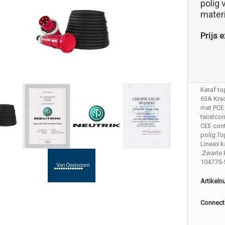
polig 
mater
Prijs e
Keraf to
63A Krac
met PCE
twistco
CEE cont
polig.To
Lineax 
.Zwarte 
104775-
Artikel
Connect