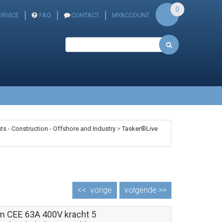
0
ERVICE
FAQ
CONTACT
MYACCOUNT
s - Construction - Offshore and Industry
>
Tasker®Live
<<
vorige
volgende >>
m CEE 63A 400V kracht 5