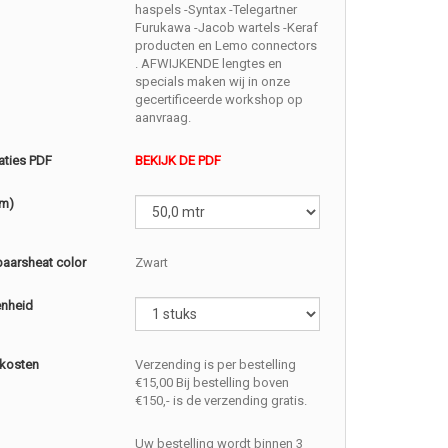
haspels -Syntax -Telegartner
Furukawa -Jacob wartels -Keraf
producten en Lemo connectors
. AFWIJKENDE lengtes en
specials maken wij in onze
gecertificeerde workshop op
aanvraag.
aties PDF
BEKIJK DE PDF
(m)
baarsheat color
Zwart
enheid
kosten
Verzending is per bestelling
€15,00 Bij bestelling boven
€150,- is de verzending gratis.
Uw bestelling wordt binnen 3