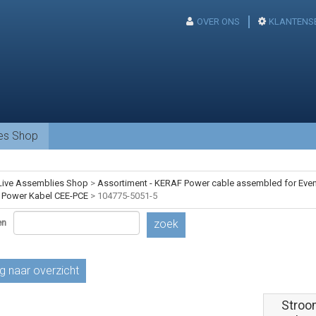
OVER ONS
KLANTENS
ies Shop
Live Assemblies Shop
>
Assortiment - KERAF Power cable assembled for Event
 Power Kabel CEE-PCE
>
104775-5051-5
en
zoek
g naar overzicht
Stroo