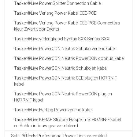
Tasker®Live Power Splitter Connection Cable
Tasker®Live Verleng Power Kabel CEE-PCE
Tasker®Live Verleng Power Kabel CEE-PCE Connectors
kleur Zwart voor Events
Tasker®Live verlengkabel Syntax SXX Syntax SXX
Tasker®Live PowerCON Neutrik Schuko verlengkabel
Tasker®Live PowerCON Neutrik PowerCON doorlus kabel
Tasker®Live PowerCON Neutrik Schuko en kabel
Tasker®Live PowerCON Neutrik CEE plug en HO7RN-F
kabel
Tasker®Live PowerCON Neutrik PowerCON plug en
HO7RN-F kabel
Tasker®Live Harting Power verleng kabel
Tasker®Live KERAF Stroom Haspel met HO7RN-F kabel
en Schko inbouw geassembleerd
Schill® Reels Professional Power Line assembled