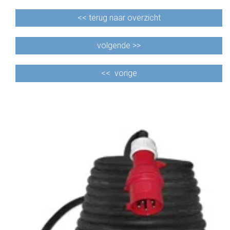
<<
terug naar overzicht
volgende >>
<<
vorige