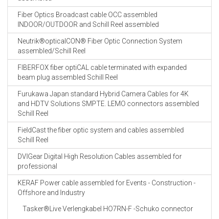
Fiber Optics Broadcast cable OCC assembled
INDOOR/OUTDOOR and Schill Reel assembled
Neutrik®opticalCON® Fiber Optic Connection System
assembled/Schill Reel
FIBERFOX fiber optiCAL cable terminated with expanded
beam plug assembled Schill Reel
Furukawa Japan standard Hybrid Camera Cables for 4K
and HDTV Solutions SMPTE. LEMO connectors assembled
Schill Reel
FieldCast the fiber optic system and cables assembled
Schill Reel
DVIGear Digital High Resolution Cables assembled for
professional
KERAF Power cable assembled for Events - Construction -
Offshore and Industry
Tasker®Live Verlengkabel HO7RN-F -Schuko connector