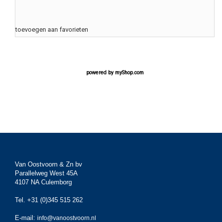
toevoegen aan favorieten
powered by
myShop.com
Van Oostvoorn & Zn bv
Parallelweg West 45A
4107 NA Culemborg
Tel. +31 (0)345 515 262
E-mail:
info@vanoostvoorn.nl