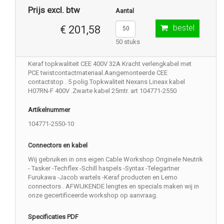
Prijs excl. btw
Aantal
bestel
€ 201,58
50 stuks
Keraf topkwaliteit CEE 400V 32A Kracht verlengkabel met
PCE twistcontactmateriaal.Aangemonteerde CEE
contactstop . 5 polig.Topkwaliteit Nexans Lineax kabel
H07RN-F 400V .Zwarte kabel 25mtr. art 104771-2550
Artikelnummer
104771-2550-10
Connectors en kabel
Wij gebruiken in ons eigen Cable Workshop Originele Neutrik
- Tasker -Techflex -Schill haspels -Syntax -Telegartner
Furukawa -Jacob wartels -Keraf producten en Lemo
connectors . AFWIJKENDE lengtes en specials maken wij in
onze gecertificeerde workshop op aanvraag.
Specificaties PDF