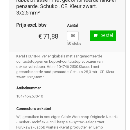
penaarde. Schuko . CE. Kleur zwart.
3x2,5mm²
Prijs excl. btw
Aantal
bestel
€ 71,88
50 stuks
Keraf H07RN-F verlengkabels met aangemonteerde
contactstoppen en koppel-contctstop voorzien van
deksel.vol rubber. Art nr 104746-2530.Klasse I met
gecombineerde rand-penaarde. Schuko 25,0 mtr . CE. Kleur
zwart. 3x2,5mm²
Artikelnummer
104746-2530-10
Connectors en kabel
Wij gebruiken in ons eigen Cable Workshop Originele Neutrik
- Tasker -Techflex -Schill haspels -Syntax -Telegartner
Furukawa -Jacob wartels -Keraf producten en Lemo