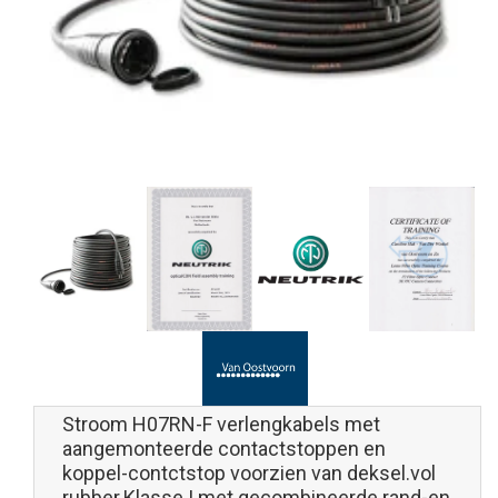
Stroom H07RN-F verlengkabels met
aangemonteerde contactstoppen en
koppel-contctstop voorzien van deksel.vol
rubber.Klasse I met gecombineerde rand-en