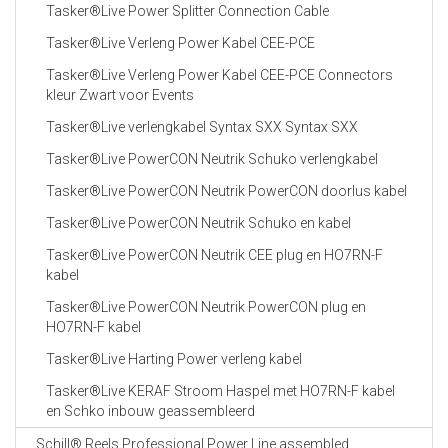
Tasker®Live Power Splitter Connection Cable
Tasker®Live Verleng Power Kabel CEE-PCE
Tasker®Live Verleng Power Kabel CEE-PCE Connectors
kleur Zwart voor Events
Tasker®Live verlengkabel Syntax SXX Syntax SXX
Tasker®Live PowerCON Neutrik Schuko verlengkabel
Tasker®Live PowerCON Neutrik PowerCON doorlus kabel
Tasker®Live PowerCON Neutrik Schuko en kabel
Tasker®Live PowerCON Neutrik CEE plug en HO7RN-F
kabel
Tasker®Live PowerCON Neutrik PowerCON plug en
HO7RN-F kabel
Tasker®Live Harting Power verleng kabel
Tasker®Live KERAF Stroom Haspel met HO7RN-F kabel
en Schko inbouw geassembleerd
Schill® Reels Professional Power Line assembled