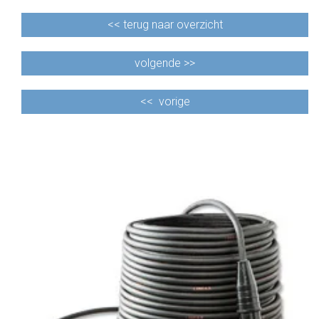
<<
terug naar overzicht
volgende >>
<<
vorige