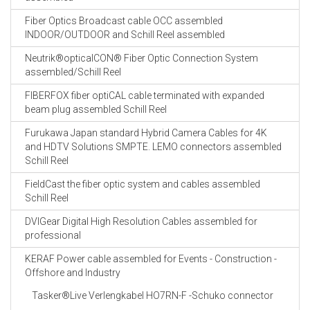
Fiber Optics Broadcast cable OCC assembled
INDOOR/OUTDOOR and Schill Reel assembled
Neutrik®opticalCON® Fiber Optic Connection System
assembled/Schill Reel
FIBERFOX fiber optiCAL cable terminated with expanded
beam plug assembled Schill Reel
Furukawa Japan standard Hybrid Camera Cables for 4K
and HDTV Solutions SMPTE. LEMO connectors assembled
Schill Reel
FieldCast the fiber optic system and cables assembled
Schill Reel
DVIGear Digital High Resolution Cables assembled for
professional
KERAF Power cable assembled for Events - Construction -
Offshore and Industry
Tasker®Live Verlengkabel HO7RN-F -Schuko connector