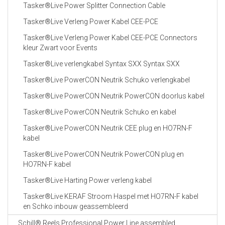
Tasker®Live Power Splitter Connection Cable
Tasker®Live Verleng Power Kabel CEE-PCE
Tasker®Live Verleng Power Kabel CEE-PCE Connectors
kleur Zwart voor Events
Tasker®Live verlengkabel Syntax SXX Syntax SXX
Tasker®Live PowerCON Neutrik Schuko verlengkabel
Tasker®Live PowerCON Neutrik PowerCON doorlus kabel
Tasker®Live PowerCON Neutrik Schuko en kabel
Tasker®Live PowerCON Neutrik CEE plug en HO7RN-F
kabel
Tasker®Live PowerCON Neutrik PowerCON plug en
HO7RN-F kabel
Tasker®Live Harting Power verleng kabel
Tasker®Live KERAF Stroom Haspel met HO7RN-F kabel
en Schko inbouw geassembleerd
Schill® Reels Professional Power Line assembled