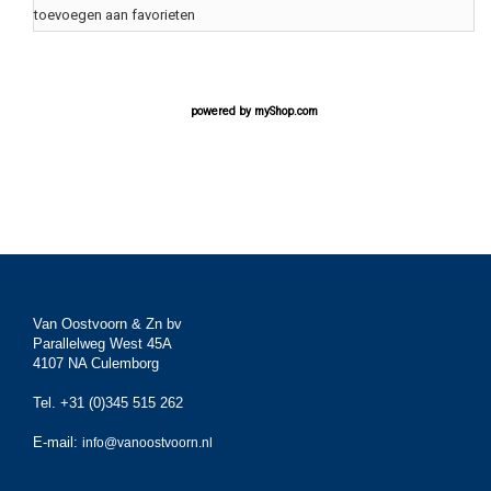
toevoegen aan favorieten
powered by
myShop.com
Van Oostvoorn & Zn bv
Parallelweg West 45A
4107 NA Culemborg
Tel. +31 (0)345 515 262
E-mail:
info@vanoostvoorn.nl