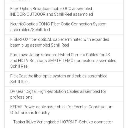
Fiber Optics Broadcast cable OCC assembled
INDOOR/OUTDOOR and Schill Reel assembled
Neutrik®opticalCON® Fiber Optic Connection System
assembled/Schill Reel
FIBERFOX fiber optiCAL cable terminated with expanded
beam plug assembled Schill Reel
Furukawa Japan standard Hybrid Camera Cables for 4K
and HDTV Solutions SMPTE. LEMO connectors assembled
Schill Reel
FieldCast the fiber optic system and cables assembled
Schill Reel
DVIGear Digital High Resolution Cables assembled for
professional
KERAF Power cable assembled for Events - Construction -
Offshore and Industry
Tasker®Live Verlengkabel HO7RN-F -Schuko connector