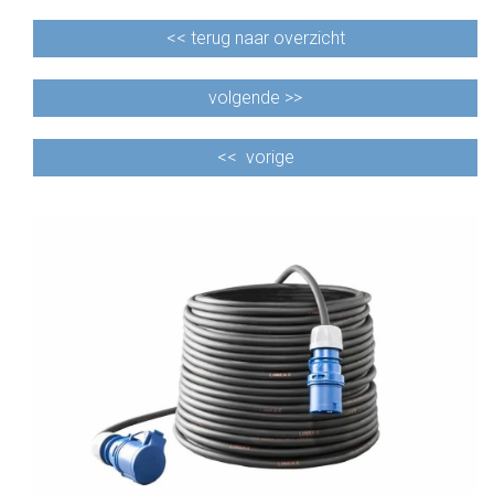
<<
terug naar overzicht
volgende >>
<<
vorige