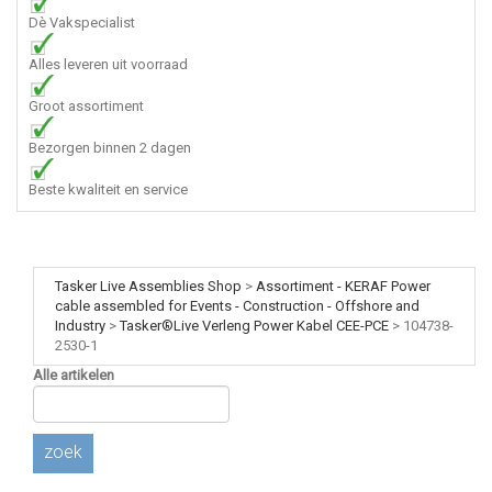
Dè Vakspecialist
Alles leveren uit voorraad
Groot assortiment
Bezorgen binnen 2 dagen
Beste kwaliteit en service
Tasker Live Assemblies Shop
>
Assortiment - KERAF Power
cable assembled for Events - Construction - Offshore and
Industry
>
Tasker®Live Verleng Power Kabel CEE-PCE
>
104738-
2530-1
Alle artikelen
zoek